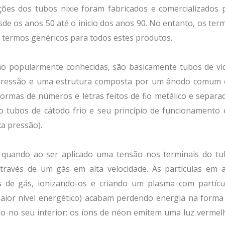
ações dos tubos nixie foram fabricados e comercializados 
sde os anos 50 até o inicio dos anos 90. No entanto, os ter
 termos genéricos para todos estes produtos.
ão popularmente conhecidas, são basicamente tubos de vi
 pressão e uma estrutura composta por um ânodo comum
ormas de números e letras feitos de fio metálico e separa
o tubos de cátodo frio e seu princípio de funcionamento 
xa pressão).
quando ao ser aplicado uma tensão nos terminais do tu
través de um gás em alta velocidade. As partículas em a
 de gás, ionizando-os e criando um plasma com partícu
(maior nível energético) acabam perdendo energia na forma
ado no seu interior: os íons de néon emitem uma luz vermel