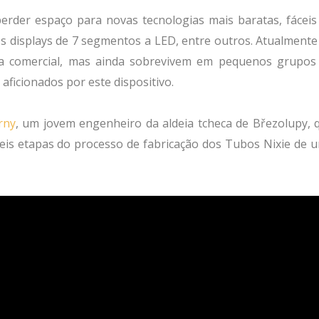
rder espaço para novas tecnologias mais baratas, fáceis
 displays de 7 segmentos a LED, entre outros. Atualmente
ala comercial, mas ainda sobrevivem em pequenos grupos
 aficionados por este dispositivo.
rny
, um jovem engenheiro da aldeia tcheca de Březolupy, 
ceis etapas do processo de fabricação dos Tubos Nixie de 