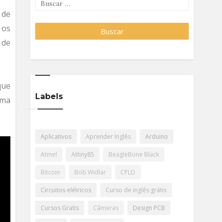
 de
 os
 de
que
Labels
uma
Aplicativos
Aprender Inglês
Arduino
Atmel
Attiny85
BeagleBone Black
Bitcoin
Bob Widlar
CPLD
Circuitos elétricos
Curso de inglês grátis
Cursos Gratis
Câmeras
Design PCB