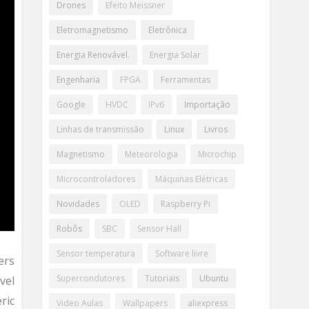
Drones
Efeito Meissner
Eletromagnetismo
Eletrônica
Energia Renovável.
Energia Solar
Engenharia
FPGA
Ferramentas
Google
HVDC
IPv6
Importação
Linhas de transmissão
Linux
Livros
Magnetismo
Meteorologia
Microchip
Microcontroladores
Máquinas Elétricas
Novidades
OLED
Raspberry Pi
Robôs
SBC
Sensor Hall
Sensor temperatura
Software livre
ers
Supercondutores
Tutoriais
Ubuntu
vel
ric
Video Aulas
Wallpapers
aliexpress