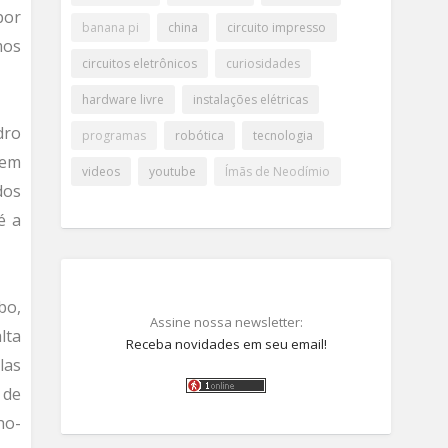
por
banana pi
china
circuito impresso
mos
circuitos eletrônicos
curiosidades
hardware livre
instalações elétricas
dro
programas
robótica
tecnologia
 em
videos
youtube
Ímãs de Neodímio
dos
é a
bo,
Assine nossa newsletter:
lta
Receba novidades em seu email!
las
 de
ho-