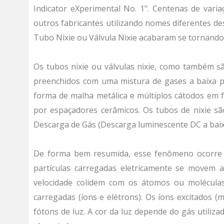
Indicator eXperimental No. 1". Centenas de vari
outros fabricantes utilizando nomes diferentes de
Tubo Nixie ou Válvula Nixie acabaram se tornando
Os tubos nixie ou válvulas nixie, como também s
preenchidos com uma mistura de gases a baixa
forma de malha metálica e múltiplos cátodos em f
por espaçadores cerâmicos. Os tubos de nixie sã
Descarga de Gás (Descarga luminescente DC a bai
De forma bem resumida, esse fenômeno ocorre 
partículas carregadas eletricamente se movem a
velocidade colidem com os átomos ou moléculas
carregadas (íons e elétrons). Os íons excitados 
fótons de luz. A cor da luz depende do gás utiliz