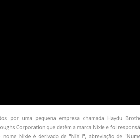
vidos por uma pequena empresa chamada Haydu Broth
oughs Corporation que detêm a marca Nixie e foi responsá
 nome Nixie é derivado de "NIX I", abreviação de "Nume