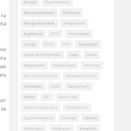
Drones
Efeito Meissner
Eletromagnetismo
Eletrônica
 na
394
Energia Renovável.
Energia Solar
Engenharia
FPGA
Ferramentas
Google
HVDC
IPv6
Importação
mel
Linhas de transmissão
Linux
Livros
nha
Magnetismo
Meteorologia
Microchip
uas
ela
Microcontroladores
Máquinas Elétricas
Novidades
OLED
Raspberry Pi
Robôs
SBC
Sensor Hall
ser
Sensor temperatura
Software livre
 da
Supercondutores
Tutoriais
Ubuntu
Video Aulas
Wallpapers
aliexpress