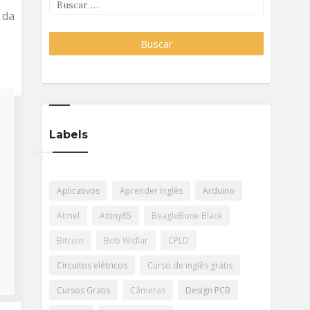
 da
Labels
Aplicativos
Aprender Inglês
Arduino
Atmel
Attiny85
BeagleBone Black
Bitcoin
Bob Widlar
CPLD
Circuitos elétricos
Curso de inglês grátis
Cursos Gratis
Câmeras
Design PCB