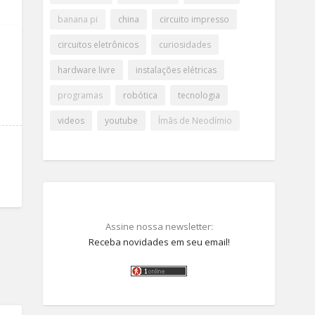
banana pi
china
circuito impresso
circuitos eletrônicos
curiosidades
hardware livre
instalações elétricas
programas
robótica
tecnologia
videos
youtube
Ímãs de Neodímio
Assine nossa newsletter:
Receba novidades em seu email!