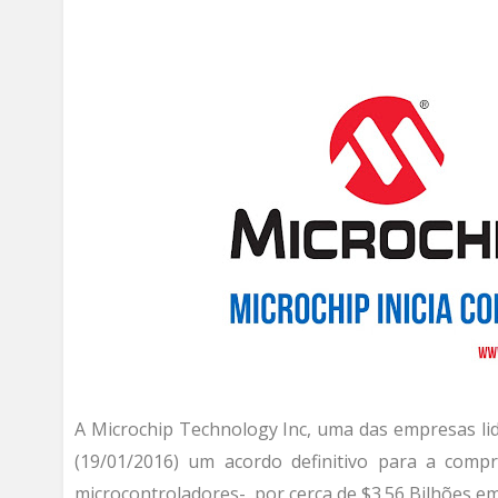
A Microchip Technology Inc, uma das empresas li
(19/01/2016) um acordo definitivo para a com
microcontroladores-, por cerca de $3.56 Bilhões em