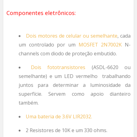
Componentes
eletrônicos:
D
ois motores
de
celular ou semelhante
, cada
um controlado por um
MOSFET 2N7002K
N-
channel
s
com diodo de proteção embutido.
Dois
fototransistores
(ASDL-6620 ou
semelhante) e um LED
vermelho
trabalhando
juntos para
determinar
a luminosidade da
superfície. Servem como apoio dianteiro
também.
Uma bateria de
3.6V LIR2032.
2 Resistores de 10K e um 330 ohms.